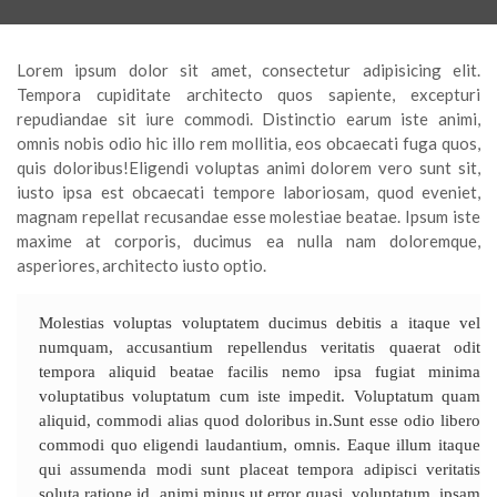
Lorem ipsum dolor sit amet, consectetur adipisicing elit.
Tempora cupiditate architecto quos sapiente, excepturi
repudiandae sit iure commodi. Distinctio earum iste animi,
omnis nobis odio hic illo rem mollitia, eos obcaecati fuga quos,
quis doloribus!Eligendi voluptas animi dolorem vero sunt sit,
iusto ipsa est obcaecati tempore laboriosam, quod eveniet,
magnam repellat recusandae esse molestiae beatae. Ipsum iste
maxime at corporis, ducimus ea nulla nam doloremque,
asperiores, architecto iusto optio.
Molestias voluptas voluptatem ducimus debitis a itaque vel
numquam, accusantium repellendus veritatis quaerat odit
tempora aliquid beatae facilis nemo ipsa fugiat minima
voluptatibus voluptatum cum iste impedit. Voluptatum quam
aliquid, commodi alias quod doloribus in.Sunt esse odio libero
commodi quo eligendi laudantium, omnis. Eaque illum itaque
qui assumenda modi sunt placeat tempora adipisci veritatis
soluta ratione id, animi minus ut error quasi, voluptatum, ipsam