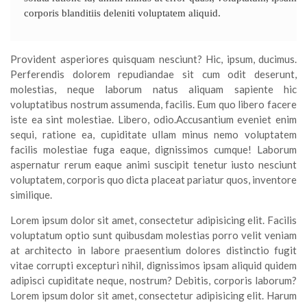
corporis blanditiis deleniti voluptatem aliquid.
Provident asperiores quisquam nesciunt? Hic, ipsum, ducimus.
Perferendis dolorem repudiandae sit cum odit deserunt,
molestias, neque laborum natus aliquam sapiente hic
voluptatibus nostrum assumenda, facilis. Eum quo libero facere
iste ea sint molestiae. Libero, odio.Accusantium eveniet enim
sequi, ratione ea, cupiditate ullam minus nemo voluptatem
facilis molestiae fuga eaque, dignissimos cumque! Laborum
aspernatur rerum eaque animi suscipit tenetur iusto nesciunt
voluptatem, corporis quo dicta placeat pariatur quos, inventore
similique.
Lorem ipsum dolor sit amet, consectetur adipisicing elit. Facilis
voluptatum optio sunt quibusdam molestias porro velit veniam
at architecto in labore praesentium dolores distinctio fugit
vitae corrupti excepturi nihil, dignissimos ipsam aliquid quidem
adipisci cupiditate neque, nostrum? Debitis, corporis laborum?
Lorem ipsum dolor sit amet, consectetur adipisicing elit. Harum