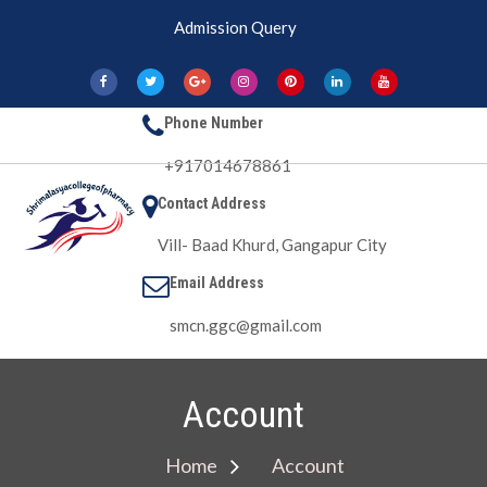
Skip
Admission Query
to
content
Phone Number
+917014678861
Contact Address
Vill- Baad Khurd, Gangapur City
Email Address
Shri Matasya
Pharmacy College
smcn.ggc@gmail.com
Account
Home
Account