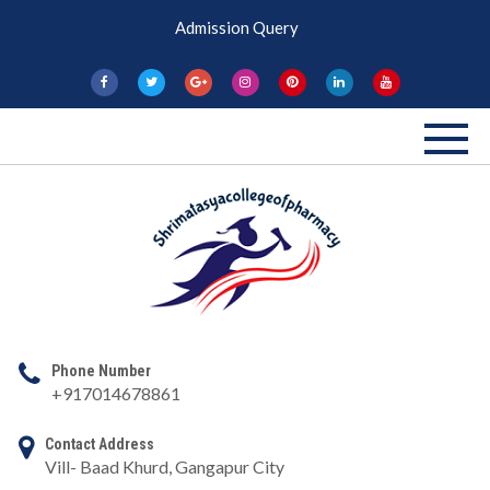
Skip
Admission Query
to
content
Shri Matasya
Pharmacy College
Phone Number
+917014678861
Contact Address
Vill- Baad Khurd, Gangapur City