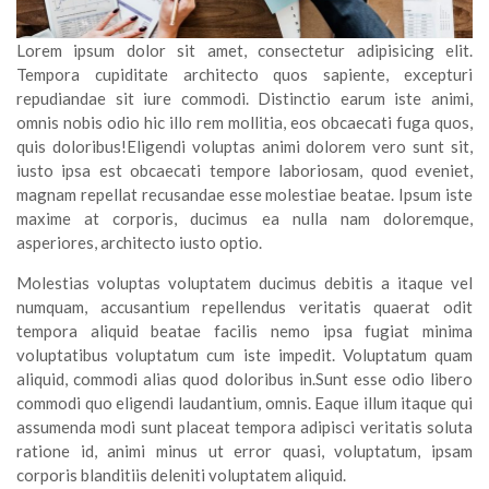
Lorem ipsum dolor sit amet, consectetur adipisicing elit.
Tempora cupiditate architecto quos sapiente, excepturi
repudiandae sit iure commodi. Distinctio earum iste animi,
omnis nobis odio hic illo rem mollitia, eos obcaecati fuga quos,
quis doloribus!Eligendi voluptas animi dolorem vero sunt sit,
iusto ipsa est obcaecati tempore laboriosam, quod eveniet,
magnam repellat recusandae esse molestiae beatae. Ipsum iste
maxime at corporis, ducimus ea nulla nam doloremque,
asperiores, architecto iusto optio.
Molestias voluptas voluptatem ducimus debitis a itaque vel
numquam, accusantium repellendus veritatis quaerat odit
tempora aliquid beatae facilis nemo ipsa fugiat minima
voluptatibus voluptatum cum iste impedit. Voluptatum quam
aliquid, commodi alias quod doloribus in.Sunt esse odio libero
commodi quo eligendi laudantium, omnis. Eaque illum itaque qui
assumenda modi sunt placeat tempora adipisci veritatis soluta
ratione id, animi minus ut error quasi, voluptatum, ipsam
corporis blanditiis deleniti voluptatem aliquid.