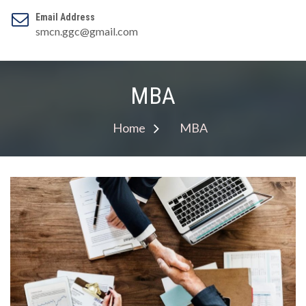
Email Address
smcn.ggc@gmail.com
MBA
Home
MBA