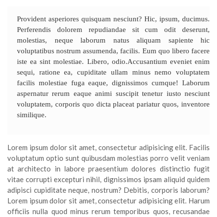
Provident asperiores quisquam nesciunt? Hic, ipsum, ducimus.
Perferendis dolorem repudiandae sit cum odit deserunt,
molestias, neque laborum natus aliquam sapiente hic
voluptatibus nostrum assumenda, facilis. Eum quo libero facere
iste ea sint molestiae. Libero, odio.Accusantium eveniet enim
sequi, ratione ea, cupiditate ullam minus nemo voluptatem
facilis molestiae fuga eaque, dignissimos cumque! Laborum
aspernatur rerum eaque animi suscipit tenetur iusto nesciunt
voluptatem, corporis quo dicta placeat pariatur quos, inventore
similique.
Lorem ipsum dolor sit amet, consectetur adipisicing elit. Facilis
voluptatum optio sunt quibusdam molestias porro velit veniam
at architecto in labore praesentium dolores distinctio fugit
vitae corrupti excepturi nihil, dignissimos ipsam aliquid quidem
adipisci cupiditate neque, nostrum? Debitis, corporis laborum?
Lorem ipsum dolor sit amet, consectetur adipisicing elit. Harum
officiis nulla quod minus rerum temporibus quos, recusandae