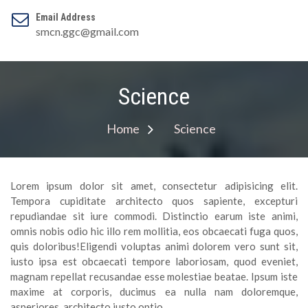
Email Address
smcn.ggc@gmail.com
Science
Home
Science
Lorem ipsum dolor sit amet, consectetur adipisicing elit.
Tempora cupiditate architecto quos sapiente, excepturi
repudiandae sit iure commodi. Distinctio earum iste animi,
omnis nobis odio hic illo rem mollitia, eos obcaecati fuga quos,
quis doloribus!Eligendi voluptas animi dolorem vero sunt sit,
iusto ipsa est obcaecati tempore laboriosam, quod eveniet,
magnam repellat recusandae esse molestiae beatae. Ipsum iste
maxime at corporis, ducimus ea nulla nam doloremque,
asperiores, architecto iusto optio.