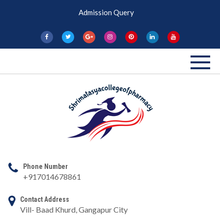
Skip
Admission Query
to
content
Shri Matasya
Pharmacy College
Phone Number
+917014678861
Contact Address
Vill- Baad Khurd, Gangapur City