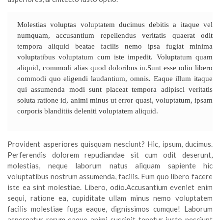
Molestias voluptas voluptatem ducimus debitis a itaque vel
numquam, accusantium repellendus veritatis quaerat odit
tempora aliquid beatae facilis nemo ipsa fugiat minima
voluptatibus voluptatum cum iste impedit. Voluptatum quam
aliquid, commodi alias quod doloribus in.Sunt esse odio libero
commodi quo eligendi laudantium, omnis. Eaque illum itaque
qui assumenda modi sunt placeat tempora adipisci veritatis
soluta ratione id, animi minus ut error quasi, voluptatum, ipsam
corporis blanditiis deleniti voluptatem aliquid.
Provident asperiores quisquam nesciunt? Hic, ipsum, ducimus.
Perferendis dolorem repudiandae sit cum odit deserunt,
molestias, neque laborum natus aliquam sapiente hic
voluptatibus nostrum assumenda, facilis. Eum quo libero facere
iste ea sint molestiae. Libero, odio.Accusantium eveniet enim
sequi, ratione ea, cupiditate ullam minus nemo voluptatem
facilis molestiae fuga eaque, dignissimos cumque! Laborum
aspernatur rerum eaque animi suscipit tenetur iusto nesciunt