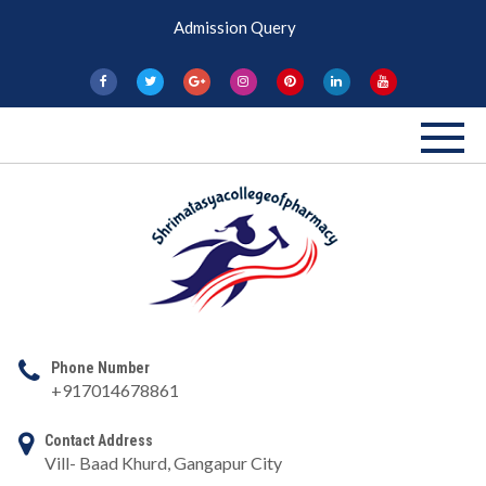
Skip
Admission Query
to
content
Shri Matasya
Pharmacy College
Phone Number
+917014678861
Contact Address
Vill- Baad Khurd, Gangapur City