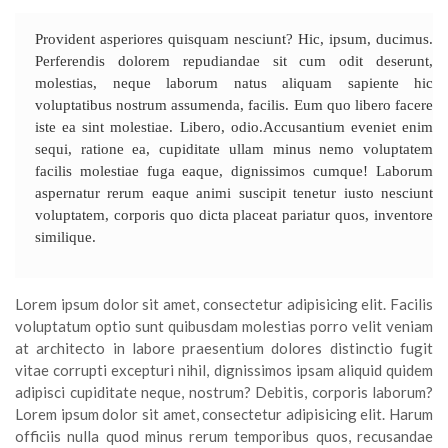
Provident asperiores quisquam nesciunt? Hic, ipsum, ducimus.
Perferendis dolorem repudiandae sit cum odit deserunt,
molestias, neque laborum natus aliquam sapiente hic
voluptatibus nostrum assumenda, facilis. Eum quo libero facere
iste ea sint molestiae. Libero, odio.Accusantium eveniet enim
sequi, ratione ea, cupiditate ullam minus nemo voluptatem
facilis molestiae fuga eaque, dignissimos cumque! Laborum
aspernatur rerum eaque animi suscipit tenetur iusto nesciunt
voluptatem, corporis quo dicta placeat pariatur quos, inventore
similique.
Lorem ipsum dolor sit amet, consectetur adipisicing elit. Facilis
voluptatum optio sunt quibusdam molestias porro velit veniam
at architecto in labore praesentium dolores distinctio fugit
vitae corrupti excepturi nihil, dignissimos ipsam aliquid quidem
adipisci cupiditate neque, nostrum? Debitis, corporis laborum?
Lorem ipsum dolor sit amet, consectetur adipisicing elit. Harum
officiis nulla quod minus rerum temporibus quos, recusandae