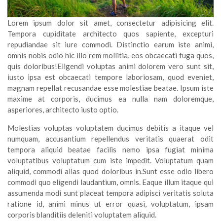
Lorem ipsum dolor sit amet, consectetur adipisicing elit.
Tempora cupiditate architecto quos sapiente, excepturi
repudiandae sit iure commodi. Distinctio earum iste animi,
omnis nobis odio hic illo rem mollitia, eos obcaecati fuga quos,
quis doloribus!Eligendi voluptas animi dolorem vero sunt sit,
iusto ipsa est obcaecati tempore laboriosam, quod eveniet,
magnam repellat recusandae esse molestiae beatae. Ipsum iste
maxime at corporis, ducimus ea nulla nam doloremque,
asperiores, architecto iusto optio.
Molestias voluptas voluptatem ducimus debitis a itaque vel
numquam, accusantium repellendus veritatis quaerat odit
tempora aliquid beatae facilis nemo ipsa fugiat minima
voluptatibus voluptatum cum iste impedit. Voluptatum quam
aliquid, commodi alias quod doloribus in.Sunt esse odio libero
commodi quo eligendi laudantium, omnis. Eaque illum itaque qui
assumenda modi sunt placeat tempora adipisci veritatis soluta
ratione id, animi minus ut error quasi, voluptatum, ipsam
corporis blanditiis deleniti voluptatem aliquid.